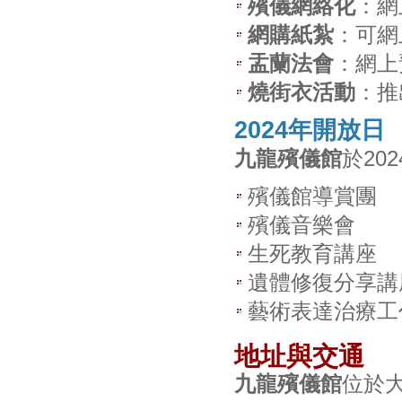
殯儀網絡化
：網
網購紙紮
：可網
盂蘭法會
：網上
燒街衣活動
：推
2024年開放日
九龍殯儀館
於20
殯儀館導賞團
殯儀音樂會
生死教育講座
遺體修復分享講
藝術表達治療工
地址與交通
九龍殯儀館
位於