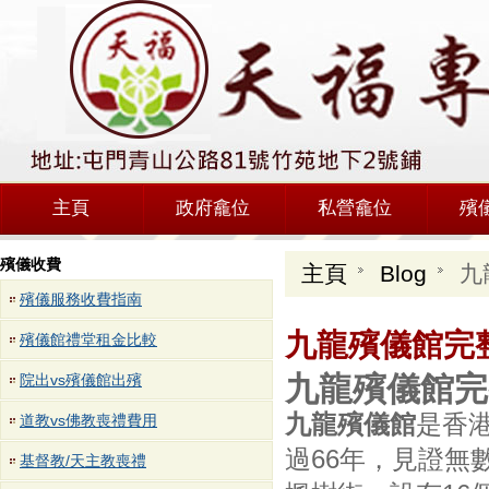
主頁
政府龕位
私營龕位
殯
殯儀收費
主頁
Blog
九
殯儀服務收費指南
九龍殯儀館完
殯儀館禮堂租金比較
九龍殯儀館完
院出vs殯儀館出殯
九龍殯儀館
是香
道教vs佛教喪禮費用
過66年，見證無
基督教/天主教喪禮