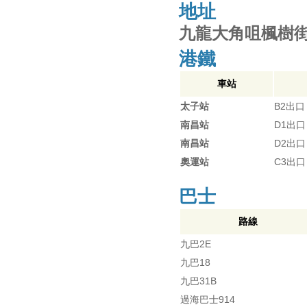
地址
九龍大角咀楓樹街
港鐵
車站
太子站
B2出口
南昌站
D1出口
南昌站
D2出口
奧運站
C3出口
巴士
路線
九巴2E
九巴18
九巴31B
過海巴士914