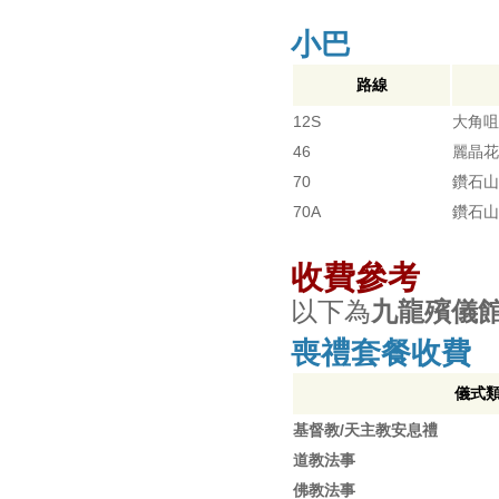
小巴
路線
12S
大角咀
46
麗晶花
70
鑽石山
70A
鑽石山
收費參考
以下為
九龍殯儀
喪禮套餐收費
儀式
基督教/天主教安息禮
道教法事
佛教法事