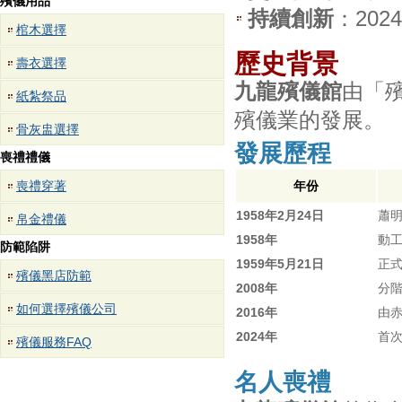
殯儀用品
持續創新
：20
棺木選擇
歷史背景
壽衣選擇
九龍殯儀館
由「
紙紮祭品
殯儀業的發展。
骨灰盅選擇
發展歷程
喪禮禮儀
喪禮穿著
年份
1958年2月24日
蕭
帛金禮儀
1958年
動
防範陷阱
1959年5月21日
正
殯儀黑店防範
2008年
分
如何選擇殯儀公司
2016年
由赤
2024年
首
殯儀服務FAQ
名人喪禮