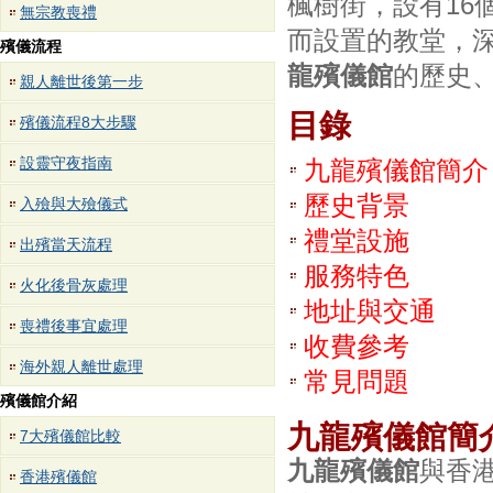
楓樹街，設有16
無宗教喪禮
而設置的教堂，
殯儀流程
龍殯儀館
的歷史
親人離世後第一步
目錄
殯儀流程8大步驟
設靈守夜指南
九龍殯儀館簡介
歷史背景
入殮與大殮儀式
禮堂設施
出殯當天流程
服務特色
火化後骨灰處理
地址與交通
喪禮後事宜處理
收費參考
海外親人離世處理
常見問題
殯儀館介紹
九龍殯儀館簡
7大殯儀館比較
九龍殯儀館
與香
香港殯儀館