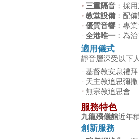
三重隔音
：採用
教堂設備
：配備
優質音響
：專業
全港唯一
：為治
適用儀式
靜音層深受以下
基督教安息禮拜
天主教追思彌撒
無宗教追思會
服務特色
九龍殯儀館
近年
創新服務