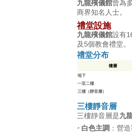
九龍殯儀館
曾為
商界知名人士。
禮堂設施
九龍殯儀館
設有1
及5個教會禮堂。
禮堂分布
樓層
地下
一至二樓
三樓（靜音層）
三樓靜音層
三樓靜音層是
九
白色主調
：營造