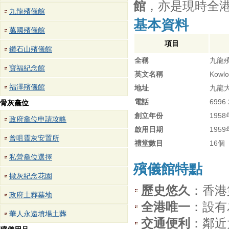
館
，亦是現時全
九龍殯儀館
基本資料
萬國殯儀館
項目
鑽石山殯儀館
全稱
九龍
寶福紀念館
英文名稱
Kowlo
福澤殯儀館
地址
九龍
電話
6996 
骨灰龕位
創立年份
1958
政府龕位申請攻略
啟用日期
195
曾咀靈灰安置所
禮堂數目
16個
私營龕位選擇
殯儀館特點
撒灰紀念花園
歷史悠久
：香港
政府土葬墓地
全港唯一
：設有
華人永遠墳場土葬
交通便利
：鄰近