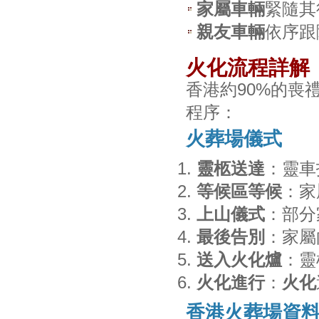
家屬車輛
緊隨其
親友車輛
依序跟
火化流程詳解
香港約90%的喪
程序：
火葬場儀式
靈柩送達
：靈車
等候區等候
：家
上山儀式
：部分
最後告別
：家屬
送入火化爐
：靈
火化進行
：
火化
香港火葬場資