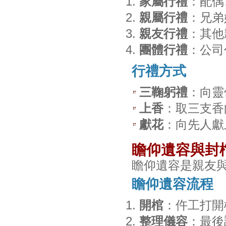
家屬行禮
：配偶
親屬行禮
：兄弟
親友行禮
：其他
團體行禮
：公司
行禮方式
三鞠躬禮
：向靈
上香
：取三支香
獻花
：向先人獻
瞻仰遺容與封
瞻仰遺容是親友
瞻仰遺容流程
開棺
：仵工打開
整理儀容
：最後