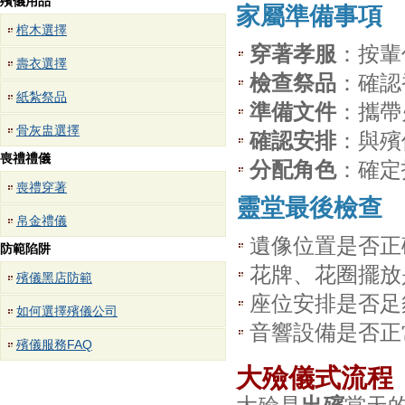
殯儀用品
家屬準備事項
棺木選擇
穿著孝服
：按輩
壽衣選擇
檢查祭品
：確認
紙紮祭品
準備文件
：攜帶
骨灰盅選擇
確認安排
：與殯
喪禮禮儀
分配角色
：確定
喪禮穿著
靈堂最後檢查
帛金禮儀
遺像位置是否正
防範陷阱
花牌、花圈擺放
殯儀黑店防範
座位安排是否足
如何選擇殯儀公司
音響設備是否正
殯儀服務FAQ
大殮儀式流程