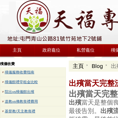
主頁
政府龕位
私營龕位
殯
殯儀收費
主頁
Blog
出
殯儀服務收費指南
出殯當天完整
殯儀館禮堂租金比較
出殯當天完整
院出vs殯儀館出殯
出殯
當天是整個
道教vs佛教喪禮費用
最後告別。
出殯
基督教/天主教喪禮