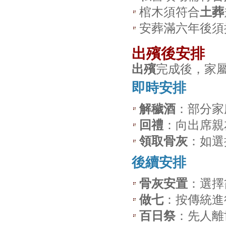
棺木須符合
土葬
安葬滿六年後須
出殯後安排
出殯
完成後，家
即時安排
解穢酒
：部分家
回禮
：向出席親
領取骨灰
：如選
後續安排
骨灰安置
：選擇
做七
：按傳統進
百日祭
：先人離