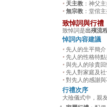
天主教
：神父主
無宗教
：堂倌主
致悼詞與行禮
致悼詞是
出殯流
悼詞內容建議
先人的生平簡介
先人的性格特點
與先人的珍貴回
先人對家庭及社
對先人的感謝與
行禮次序
大殮儀式中，親