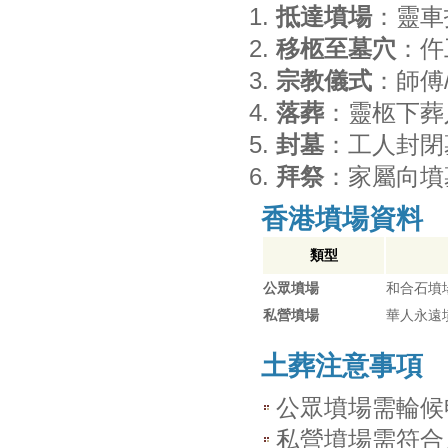
抵達墳場
：靈車
移柩至墓穴
：仵
宗教儀式
：師傅
落葬
：靈柩下葬
封墓
：工人封閉
拜祭
：家屬向墳
香港墳場資料
類型
公眾墳場
和合石墳
私營墳場
華人永遠
土葬注意事項
公眾墳場需輪候
私營墳場需符合