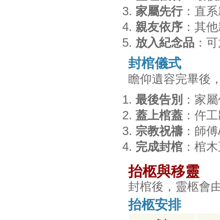
家屬先行
：直系
親友依序
：其他
放入紀念品
：可
封棺儀式
瞻仰遺容完畢後
最後告別
：家屬
蓋上棺蓋
：仵工
宗教祝禱
：師傅
完成封棺
：棺木
抬柩與移靈
封棺後，靈柩會
抬柩安排