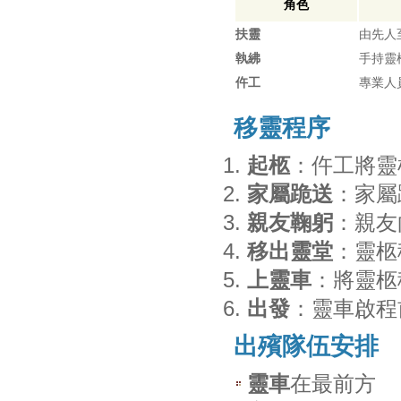
角色
扶靈
由先人
執紼
手持靈
仵工
專業人
移靈程序
起柩
：仵工將靈
家屬跪送
：家屬
親友鞠躬
：親友
移出靈堂
：靈柩
上靈車
：將靈柩
出發
：靈車啟程
出殯隊伍安排
靈車
在最前方