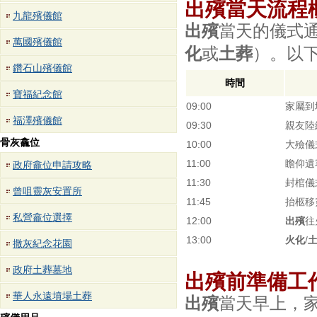
出殯當天流程
九龍殯儀館
出殯
當天的儀式
萬國殯儀館
化
或
土葬
）。以
鑽石山殯儀館
時間
寶福紀念館
09:00
家屬到
福澤殯儀館
09:30
親友陸
骨灰龕位
10:00
大殮儀
11:00
瞻仰遺
政府龕位申請攻略
11:30
封棺儀
曾咀靈灰安置所
11:45
抬柩移
私營龕位選擇
12:00
出殯
往
13:00
火化
/
撒灰紀念花園
政府土葬墓地
出殯前準備工
華人永遠墳場土葬
出殯
當天早上，