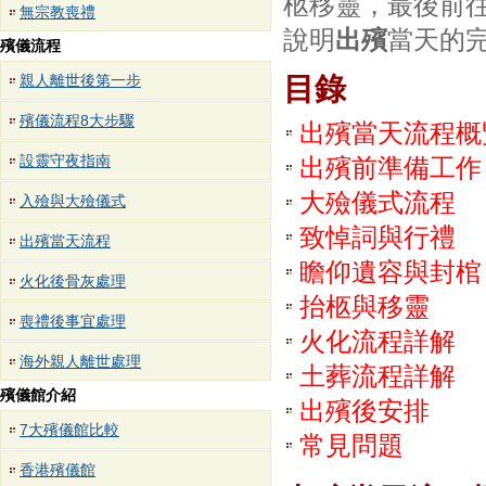
柩移靈，最後前
無宗教喪禮
說明
出殯
當天的
殯儀流程
親人離世後第一步
目錄
殯儀流程8大步驟
出殯當天流程概
設靈守夜指南
出殯前準備工作
大殮儀式流程
入殮與大殮儀式
致悼詞與行禮
出殯當天流程
瞻仰遺容與封棺
火化後骨灰處理
抬柩與移靈
喪禮後事宜處理
火化流程詳解
海外親人離世處理
土葬流程詳解
殯儀館介紹
出殯後安排
7大殯儀館比較
常見問題
香港殯儀館