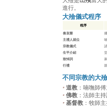
大殮是
出殯
當天
進行。
大殮儀式程序
程序
奏哀樂
主禮人就位
宗教儀式
生平介紹
致悼詞
行禮
不同宗教的大
道教
：喃嘸師傅
佛教
：法師主持
基督教
：牧師主