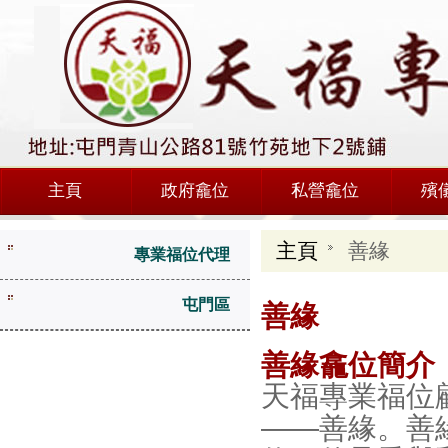
主頁
政府龕位
私營龕位
殯
主頁
善緣
專業福位代理
屯門區
善緣
善緣龕位簡介
天福專業福位
——善緣。善