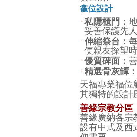
龕位設計
私隱櫃門：
妥善保護先
伸縮祭台：
便親友探望
優質碑面：
精選骨灰罈
天福專業福位
其獨特的設計
善緣宗教分區
善緣廣納各宗
設有中式及西