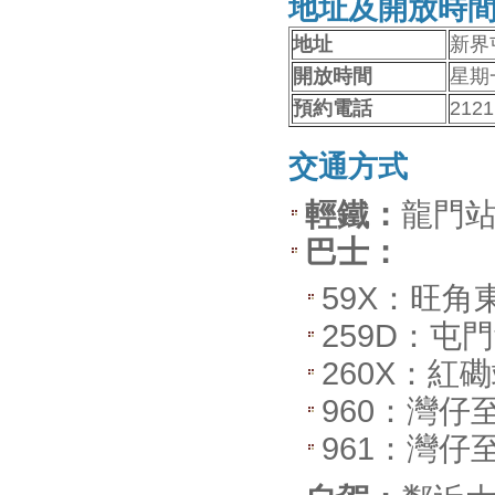
地址及開放時
地址
新界
開放時間
星期
預約電話
2121
交通方式
輕鐵：
龍門站
巴士：
59X：旺
259D：
260X：紅
960：灣仔
961：灣仔