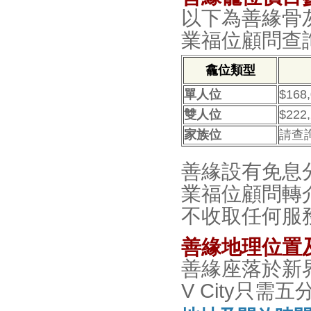
以下為善緣骨
業福位顧問查
龕位類型
單人位
$168,
雙人位
$222
家族位
請查
善緣設有免息
業福位顧問轉
不收取任何服
善緣地理位置
善緣座落於新
V City只