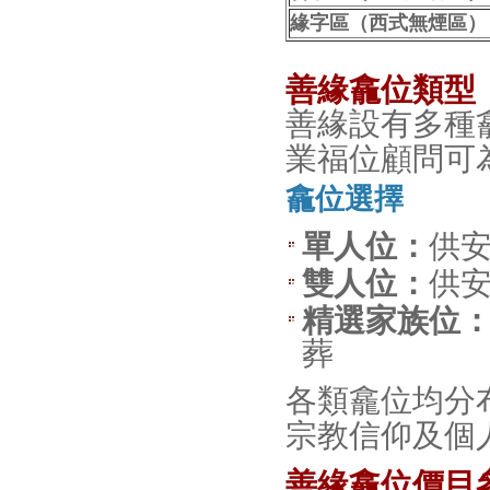
緣字區（西式無煙區）
善緣龕位類型
善緣設有多種
業福位顧問可
龕位選擇
單人位：
供
雙人位：
供
精選家族位
葬
各類龕位均分
宗教信仰及個
善緣龕位價目