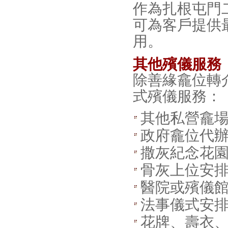
作為扎根屯門
可為客戶提供
用。
其他殯儀服務
除善緣龕位轉
式殯儀服務：
其他私營龕
政府龕位代
撒灰紀念花
骨灰上位安
醫院或殯儀
法事儀式安
花牌、壽衣