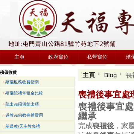
主頁
政府龕位
私營龕位
殯
殯儀收費
主頁
Blog
喪
殯儀服務收費指南
喪禮後事宜處
殯儀館禮堂租金比較
喪禮後事宜處
院出vs殯儀館出殯
繼承
道教vs佛教喪禮費用
完成
喪禮後
，家
基督教/天主教喪禮