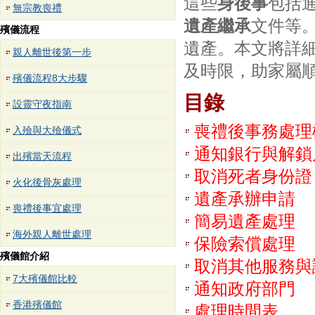
這些
身後事
包括
無宗教喪禮
遺產繼承
文件等
殯儀流程
遺產。本文將詳
親人離世後第一步
及時限，助家屬
殯儀流程8大步驟
目錄
設靈守夜指南
喪禮後事務處理
入殮與大殮儀式
通知銀行與解鎖
出殯當天流程
取消死者身份證
火化後骨灰處理
遺產承辦申請
喪禮後事宜處理
簡易遺產處理
海外親人離世處理
保險索償處理
殯儀館介紹
取消其他服務與
7大殯儀館比較
通知政府部門
香港殯儀館
處理時間表