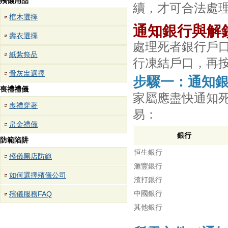
殯儀用品
續，才可合法處
棺木選擇
通知銀行與解
壽衣選擇
處理死者銀行戶
紙紮祭品
行凍結戶口，再
骨灰盅選擇
步驟一：通知
喪禮禮儀
家屬應盡快通知
喪禮穿著
易：
帛金禮儀
銀行
防範陷阱
恒生銀行
殯儀黑店防範
滙豐銀行
如何選擇殯儀公司
渣打銀行
中國銀行
殯儀服務FAQ
其他銀行