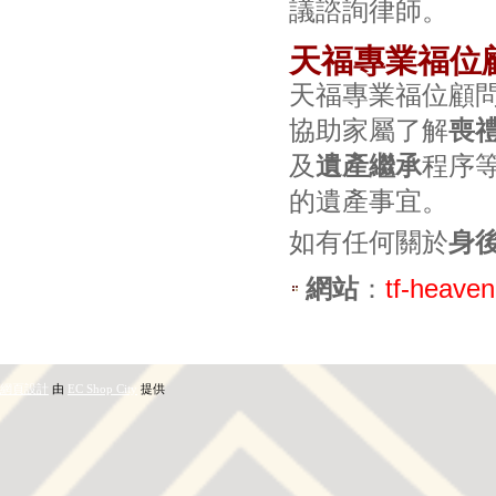
議諮詢律師。
天福專業福位
天福專業福位顧
協助家屬了解
喪
及
遺產繼承
程序
的遺產事宜。
如有任何關於
身
網站
：
tf-heave
網頁設計
由
EC Shop City
提供