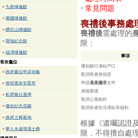
常見問題
九龍殯儀館
萬國殯儀館
喪禮後事務處
鑽石山殯儀館
喪禮後
需處理的
寶福紀念館
限：
福澤殯儀館
事項
骨灰龕位
通知銀行凍結戶口
政府龕位申請攻略
取消死者身份證
申請
遺產繼承
文件
曾咀靈灰安置所
保險索償
私營龕位選擇
取消公屋租約
撒灰紀念花園
取消長者生活津貼等福利
政府土葬墓地
根據《遺囑認證及
華人永遠墳場土葬
限，不得擅自處