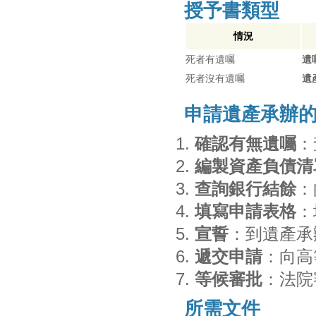
授予書類型
情況
死者有遺囑
遺
死者沒有遺囑
遺
申請遺產承辦
確認有無遺囑
：
編製資產負債清
查詢銀行結餘
：
填寫申請表格
：
宣誓
：到遺產承
遞交申請
：向高
等候審批
：法院
所需文件