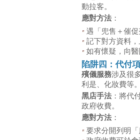
動拉客。
應對方法
：
遇「兜售＋催促
記下對方資料，
如有懷疑，向醫
陷阱四：代付
殯儀服務
涉及很
利是、化妝費等
黑店手法
：將代
政府收費。
應對方法
：
要求分開列明「