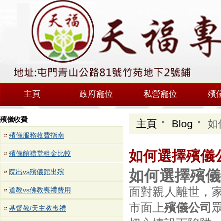
主頁
政府龕位
私營龕位
殯
殯儀收費
主頁
Blog
如
殯儀服務收費指南
如何選擇殯儀
殯儀館禮堂租金比較
如何選擇殯儀
院出vs殯儀館出殯
面對親人離世，
道教vs佛教喪禮費用
市面上
殯儀公司
基督教/天主教喪禮