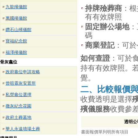
持牌殮葬商
：根
九龍殯儀館
有有效牌照
萬國殯儀館
固定辦公場地
：
鑽石山殯儀館
碼
寶福紀念館
商業登記
：可於
福澤殯儀館
如何查證
：可於
骨灰龕位
持有有效牌照。
政府龕位申請攻略
覺。
曾咀靈灰安置所
二、比較報價
私營龕位選擇
收費透明是選擇
撒灰紀念花園
殯儀服務
收費參
政府土葬墓地
透明公
華人永遠墳場土葬
書面報價單列明所有項目