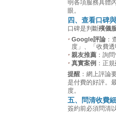
明各項服務具體
眼。
四、查看口碑
口碑是判斷
殯儀
Google評論
：
度」、「收費透
親友推薦
：詢問
真實案例
：正規
提醒
：網上評論
是付費的好評。
度。
五、問清收費
簽約前必須問清