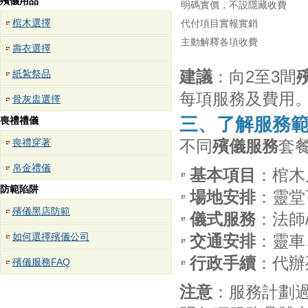
殯儀用品
明碼實價，不設隱藏收費
棺木選擇
代付項目實報實銷
主動解釋各項收費
壽衣選擇
建議
：向2至3間
紙紮祭品
每項服務及費用
骨灰盅選擇
三、了解服務
喪禮禮儀
喪禮穿著
不同
殯儀服務
套
帛金禮儀
基本項目
：棺木
防範陷阱
場地安排
：靈堂
殯儀黑店防範
儀式服務
：法師
如何選擇殯儀公司
交通安排
：靈車
行政手續
：代辦
殯儀服務FAQ
注意
：服務計劃