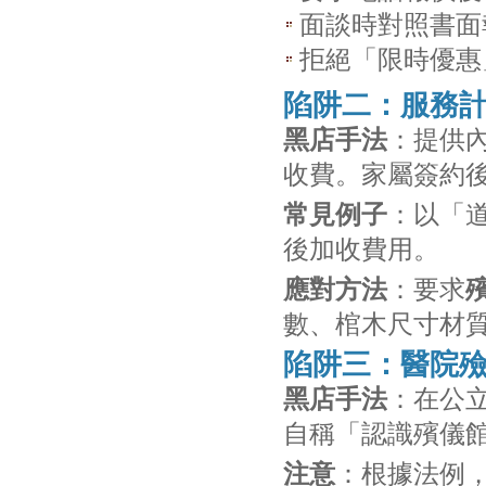
面談時對照書面
拒絕「限時優惠
陷阱二：服務
黑店手法
：提供
收費。家屬簽約
常見例子
：以「
後加收費用。
應對方法
：要求
數、棺木尺寸材
陷阱三：醫院
黑店手法
：在公
自稱「認識殯儀館
注意
：根據法例