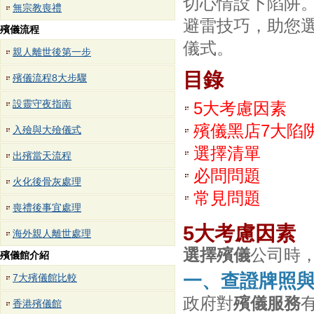
切心情設下陷阱
無宗教喪禮
避雷技巧，助您
殯儀流程
儀式。
親人離世後第一步
目錄
殯儀流程8大步驟
設靈守夜指南
5大考慮因素
殯儀黑店7大陷
入殮與大殮儀式
選擇清單
出殯當天流程
必問問題
火化後骨灰處理
常見問題
喪禮後事宜處理
5大考慮因素
海外親人離世處理
選擇殯儀
公司時
殯儀館介紹
一、查證牌照
7大殯儀館比較
政府對
殯儀服務
香港殯儀館