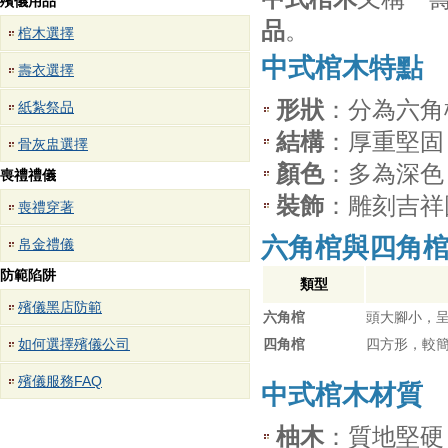
殯儀用品
品
。
棺木選擇
中式棺木特點
壽衣選擇
形狀
：分為六角
紙紮祭品
結構
：厚重堅固
骨灰盅選擇
顏色
：多為深色
喪禮禮儀
裝飾
：雕刻吉祥
喪禮穿著
六角棺與四角
帛金禮儀
防範陷阱
類型
殯儀黑店防範
六角棺
頭大腳小，
如何選擇殯儀公司
四角棺
四方形，較
殯儀服務FAQ
中式棺木材質
柚木
：質地堅硬