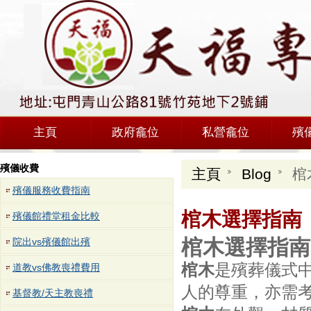
主頁
政府龕位
私營龕位
殯
殯儀收費
主頁
Blog
棺
殯儀服務收費指南
棺木選擇指南
殯儀館禮堂租金比較
棺木選擇指南
院出vs殯儀館出殯
棺木
是殯葬儀式
道教vs佛教喪禮費用
人的尊重，亦需
基督教/天主教喪禮