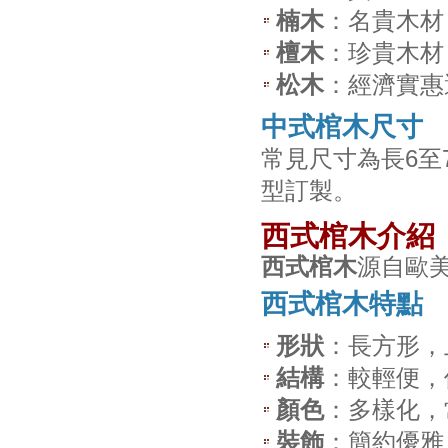
楠木
：名貴木材
檀木
：珍貴木材
松木
：經濟實惠
中式棺木尺寸
常見尺寸為長6至7
型訂製。
西式棺木介紹
西式棺木
源自歐
西式棺木特點
形狀
：長方形，
結構
：較輕便，
顏色
：多樣化，
裝飾
：簡約優雅