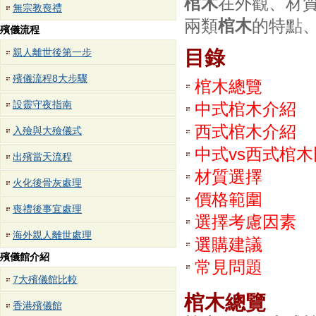
棺木
在外觀、材
無宗教喪禮
兩類
棺木
的特點
殯儀流程
親人離世後第一步
目錄
殯儀流程8大步驟
棺木總覽
設靈守夜指南
中式棺木介紹
西式棺木介紹
入殮與大殮儀式
中式vs西式棺
出殯當天流程
材質選擇
火化後骨灰處理
價格範圍
喪禮後事宜處理
選擇考慮因素
海外親人離世處理
選購建議
殯儀館介紹
常見問題
7大殯儀館比較
棺木總覽
香港殯儀館