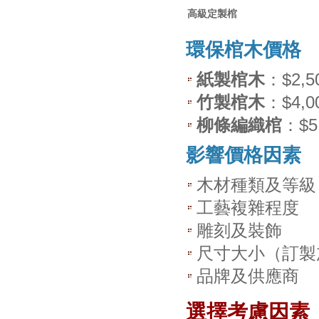
高級定製棺
環保棺木價格
紙製棺木
：$2,50
竹製棺木
：$4,00
柳條編織棺
：$5,
影響價格因素
木材種類及等級
工藝複雜程度
雕刻及裝飾
尺寸大小（訂製
品牌及供應商
選擇考慮因素