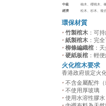
中級
柚木、櫻桃木、
經濟
松木、杉木、複
環保材質
竹製棺木
：可持
紙製棺木
：完全
柳條編織棺
：天
硬紙板棺
：輕便
火化棺木要求
香港政府規定火
不含金屬配件（
不使用厚玻璃
使用水溶性膠水
內襯布料為天然