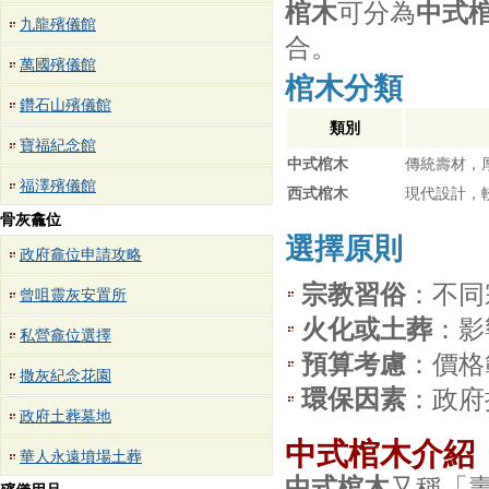
棺木
可分為
中式
九龍殯儀館
合。
萬國殯儀館
棺木分類
鑽石山殯儀館
類別
寶福紀念館
中式棺木
傳統壽材，
福澤殯儀館
西式棺木
現代設計，
骨灰龕位
選擇原則
政府龕位申請攻略
宗教習俗
：不同
曾咀靈灰安置所
火化或土葬
：影
私營龕位選擇
預算考慮
：價格
撒灰紀念花園
環保因素
：政府
政府土葬墓地
中式棺木介紹
華人永遠墳場土葬
中式棺木
又稱「