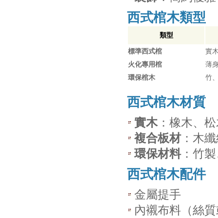
西式棺木類型
類型
標準西式棺
實
火化專用棺
薄
環保棺木
竹
西式棺木材質
實木
：橡木、松
複合板材
：木纖
環保材料
：竹製
西式棺木配件
金屬提手
內襯布料（絲質