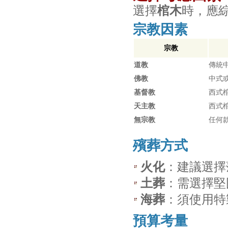
選擇
棺木
時，應
宗教因素
宗教
道教
傳統
佛教
中式
基督教
西式
天主教
西式
無宗教
任何
殯葬方式
火化
：建議選擇
土葬
：需選擇堅
海葬
：須使用特
預算考量