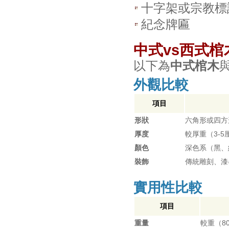
十字架或宗教標
紀念牌匾
中式vs西式棺
以下為
中式棺木
外觀比較
項目
形狀
六角形或四方
厚度
較厚重（3-5
顏色
深色系（黑、
裝飾
傳統雕刻、漆
實用性比較
項目
重量
較重（80