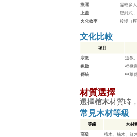
搬運
需較多人
上蓋
密封式，
火化效率
較慢（厚
文化比較
項目
宗教
道教
象徵
福祿
傳統
中華
材質選擇
選擇
棺木
材質時
常見木材等級
等級
木材
高級
檀木、楠木、紅