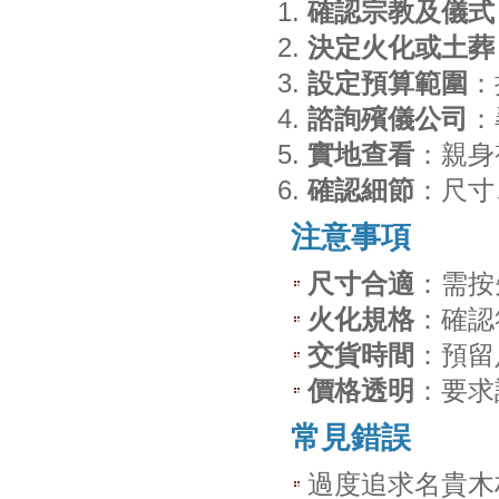
確認宗教及儀式
決定火化或土葬
設定預算範圍
：
諮詢殯儀公司
：
實地查看
：親身
確認細節
：尺寸
注意事項
尺寸合適
：需按
火化規格
：確認
交貨時間
：預留
價格透明
：要求
常見錯誤
過度追求名貴木