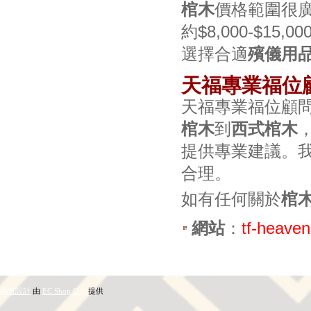
棺木
價格範圍很廣：
約$8,000-$15
選擇合適
殯儀用
天福專業福位
天福專業福位顧
棺木
到
西式棺木
提供專業建議。
合理。
如有任何關於
棺
網站
：
tf-heave
網頁設計
由
EC Shop City
提供