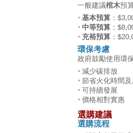
一般建議
棺木
預算
基本預算
：$3,
中等預算
：$8,
充裕預算
：$2
環保考慮
政府鼓勵使用環
減少碳排放
節省火化時間及
可持續發展
價格相對實惠
選購建議
選購流程