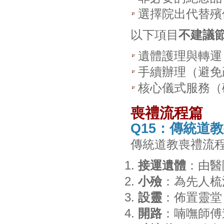
選擇院出代替殯
以下項目
不建議
遺體護理與轉運
手續辦理（避免
核心儀式服務（
喪禮流程篇
Q15：傳統道
傳統道教喪禮流
接運遺體
：由醫
小殮
：為先人梳
設靈
：佈置靈堂
開路
：喃嘸師傅