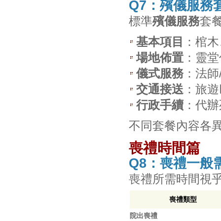
Q7：殯儀服務
標準
殯儀服務
套
基本項目
：棺木
場地佈置
：靈堂
儀式服務
：法師
交通接送
：旅遊
行政手續
：代辦
不同套餐內容各
喪禮時間篇
Q8：喪禮一般
喪禮所需時間視
喪禮類型
院出喪禮