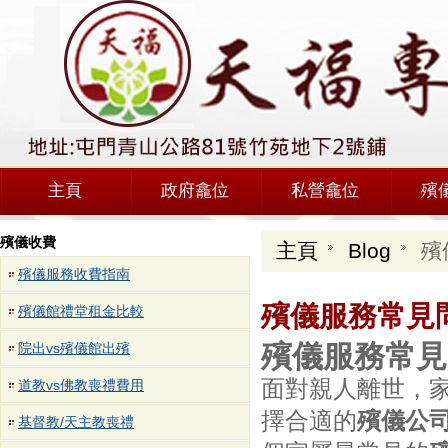
主頁
政府龕位
私營龕位
殯
殯儀收費
主頁
Blog
殯
殯儀服務收費指南
殯儀服務常見問
殯儀館禮堂租金比較
殯儀服務常見
院出vs殯儀館出殯
面對親人離世，
道教vs佛教喪禮費用
擇合適的
殯儀公
基督教/天主教喪禮