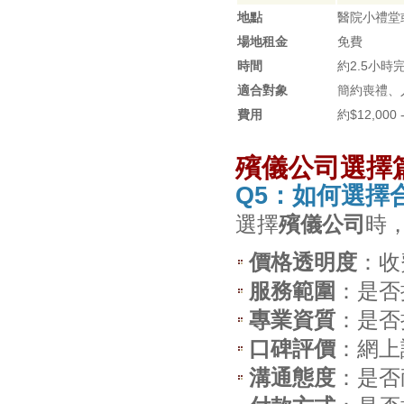
地點
醫院小禮堂
場地租金
免費
時間
約2.5小時
適合對象
簡約喪禮、
費用
約$12,000 -
殯儀公司選擇
Q5：如何選擇
選擇
殯儀公司
時
價格透明度
：收
服務範圍
：是否
專業資質
：是否
口碑評價
：網上
溝通態度
：是否