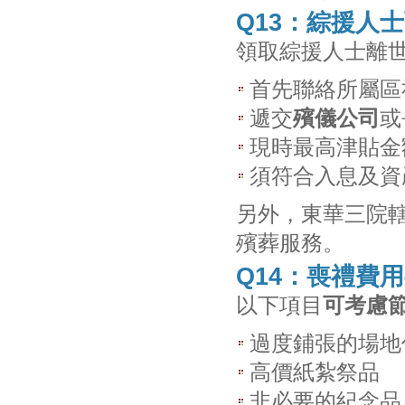
Q13：綜援人
領取綜援人士離
首先聯絡所屬區
遞交
殯儀公司
或
現時最高津貼金額約$
須符合入息及資
另外，東華三院
殯葬服務。
Q14：喪禮費
以下項目
可考慮
過度鋪張的場地
高價紙紮祭品
非必要的紀念品