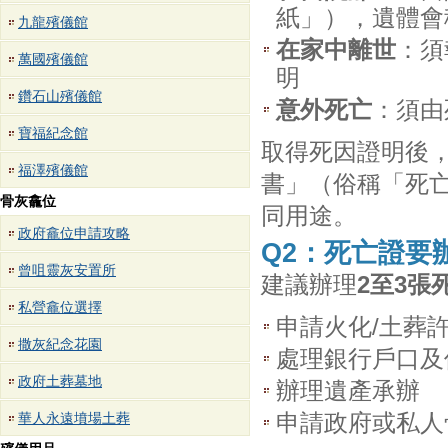
紙」），遺體會
九龍殯儀館
在家中離世
：須
萬國殯儀館
明
鑽石山殯儀館
意外死亡
：須由
寶福紀念館
取得死因證明後，
福澤殯儀館
書」（俗稱「死亡
骨灰龕位
同用途。
政府龕位申請攻略
Q2：死亡證要
曾咀靈灰安置所
建議辦理
2至3張
私營龕位選擇
申請火化/土葬
撒灰紀念花園
處理銀行戶口及
政府土葬墓地
辦理遺產承辦
申請政府或私人
華人永遠墳場土葬