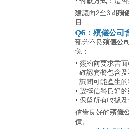
付款方式
：是否
建議向2至3間
殯
目。
Q6：殯儀公司
部分不良
殯儀公
免：
簽約前要求書面
確認套餐包含及
詢問可能產生的
選擇信譽良好的
保留所有收據及
信譽良好的
殯儀
價。