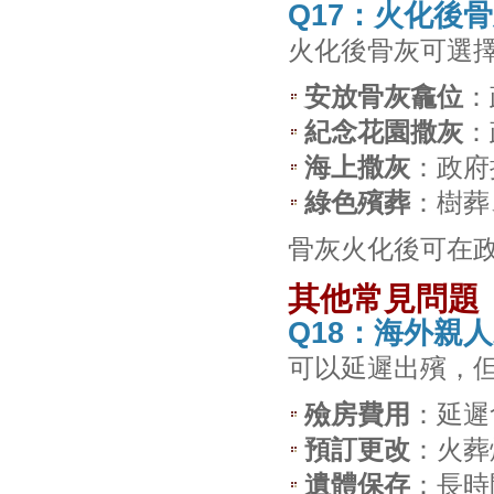
Q17：火化後
火化後骨灰可選
安放骨灰龕位
：
紀念花園撒灰
：
海上撒灰
：政府
綠色殯葬
：樹葬
骨灰火化後可在政
其他常見問題
Q18：海外親
可以延遲出殯，
殮房費用
：延遲
預訂更改
：火葬
遺體保存
：長時