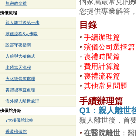
個家屬最常見的
無宗教喪禮
您提供專業解答
殯儀流程
親人離世後第一步
目錄
殯儀流程8大步驟
手續辦理篇
設靈守夜指南
殯儀公司選擇篇
喪禮時間篇
入殮與大殮儀式
費用計算篇
出殯當天流程
喪禮流程篇
火化後骨灰處理
其他常見問題
喪禮後事宜處理
手續辦理篇
海外親人離世處理
Q1：親人離世
殯儀館介紹
親人離世後，首
7大殯儀館比較
在醫院離世
：醫
香港殯儀館