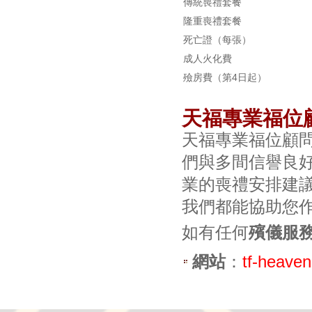
傳統喪禮套餐
隆重喪禮套餐
死亡證（每張）
成人火化費
殮房費（第4日起）
天福專業福位
天福專業福位顧
們與多間信譽良
業的喪禮安排建
我們都能協助您
如有任何
殯儀服
網站
：
tf-heave