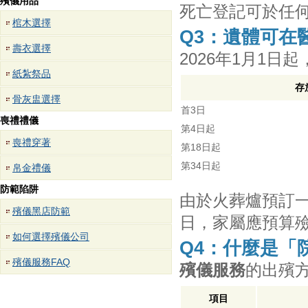
殯儀用品
死亡登記可於任
棺木選擇
Q3：遺體可在
壽衣選擇
2026年1月1
紙紮祭品
存
骨灰盅選擇
首3日
喪禮禮儀
第4日起
喪禮穿著
第18日起
第34日起
帛金禮儀
防範陷阱
由於火葬爐預訂一
殯儀黑店防範
日，家屬應預算
如何選擇殯儀公司
Q4：什麼是「
殯儀服務FAQ
殯儀服務
的出殯
項目