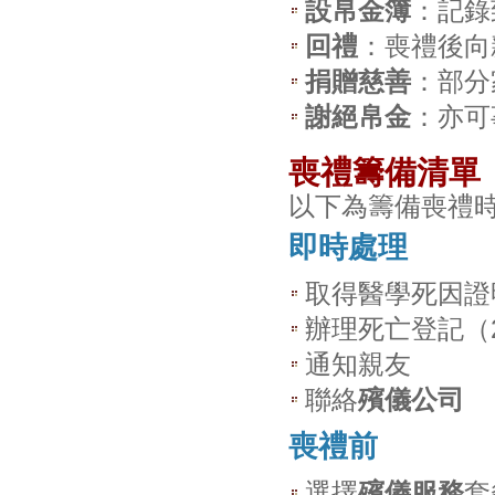
設帛金簿
：記錄
回禮
：喪禮後向
捐贈慈善
：部分
謝絕帛金
：亦可
喪禮籌備清單
以下為籌備喪禮
即時處理
取得醫學死因證
辦理死亡登記（
通知親友
聯絡
殯儀公司
喪禮前
選擇
殯儀服務
套