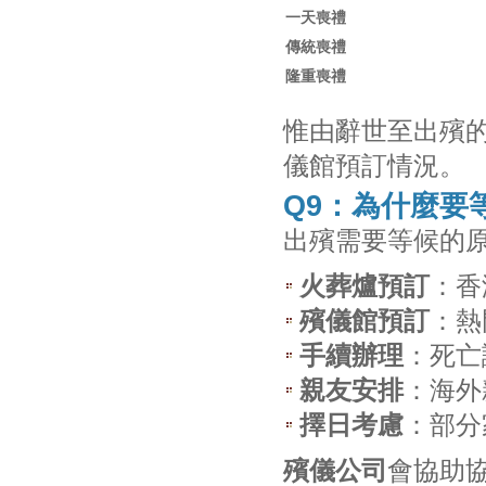
一天喪禮
傳統喪禮
隆重喪禮
惟由辭世至出殯的
儀館預訂情況。
Q9：為什麼要
出殯需要等候的
火葬爐預訂
：香
殯儀館預訂
：熱
手續辦理
：死亡
親友安排
：海外
擇日考慮
：部分
殯儀公司
會協助