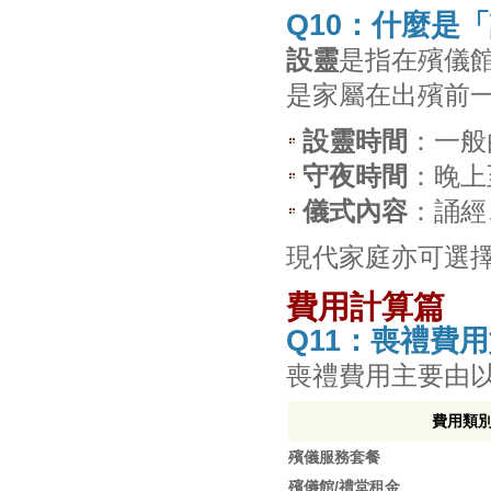
Q10：什麼是
設靈
是指在殯儀
是家屬在出殯前
設靈時間
：一般
守夜時間
：晚上
儀式內容
：誦經
現代家庭亦可選
費用計算篇
Q11：喪禮費
喪禮費用主要由
費用類
殯儀服務套餐
殯儀館/禮堂租金