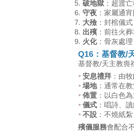
破地獄
：超渡亡
守夜
：家屬通宵
大殮
：封棺儀式
出殯
：前往火葬
火化
：骨灰處理
Q16：基督教
基督教/天主教喪
安息禮拜
：由牧
場地
：通常在教
佈置
：以白色為
儀式
：唱詩、讀
不設
：不燒紙紮
殯儀服務
會配合