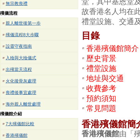
堂，其中基恩堂
無宗教喪禮
故香港名人均在
殯儀流程
禮堂設施、交通
親人離世後第一步
目錄
殯儀流程8大步驟
設靈守夜指南
香港殯儀館簡介
歷史背景
入殮與大殮儀式
禮堂設施
出殯當天流程
地址與交通
火化後骨灰處理
收費參考
喪禮後事宜處理
預約須知
海外親人離世處理
常見問題
殯儀館介紹
香港殯儀館簡
7大殯儀館比較
香港殯儀館
由「
香港殯儀館