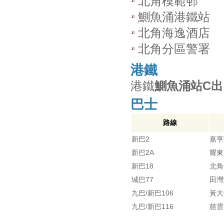
北角模範邨
鰂魚涌港鐵站
北角海逸酒店
北角分區警署
港鐵
港鐵
鰂魚涌站C出
巴士
路線
新巴2
嘉亨
新巴2A
耀東
新巴18
北角
城巴77
田灣
九巴/新巴106
黃大
九巴/新巴116
慈雲