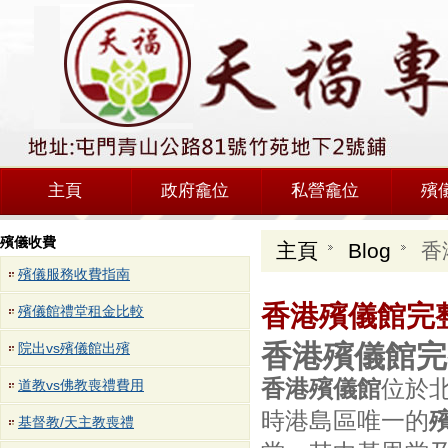
主頁
政府龕位
私營龕位
殯
殯儀收費
主頁
Blog
香
殯儀服務收費指南
香港殯儀館完
殯儀館禮堂租金比較
香港殯儀館完
院出vs殯儀館出殯
香港殯儀館
位於
道教vs佛教喪禮費用
時港島區唯一的
基督教/天主教喪禮