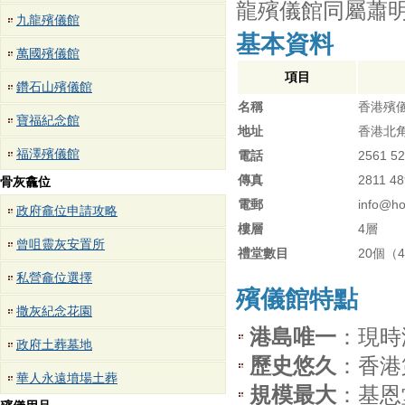
龍殯儀館同屬蕭
九龍殯儀館
基本資料
萬國殯儀館
項目
鑽石山殯儀館
名稱
香港殯儀館 
寶福紀念館
地址
香港北角
福澤殯儀館
電話
2561 5
傳真
2811 4
骨灰龕位
電郵
info@h
政府龕位申請攻略
樓層
4層
曾咀靈灰安置所
禮堂數目
20個（
私營龕位選擇
殯儀館特點
撒灰紀念花園
港島唯一
：現時
政府土葬墓地
歷史悠久
：香港
華人永遠墳場土葬
規模最大
：基恩