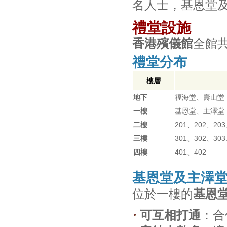
名人士，基恩堂
禮堂設施
香港殯儀館
全館
禮堂分布
樓層
地下
福海堂、壽山堂
一樓
基恩堂、主澤堂
二樓
201、202、203
三樓
301、302、303
四樓
401、402
基恩堂及主澤
位於一樓的
基恩
可互相打通
：合