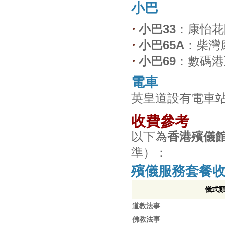
小巴
小巴33
：康怡花
小巴65A
：柴灣
小巴69
：數碼港
電車
英皇道設有電車
收費參考
以下為
香港殯儀
準）：
殯儀服務套餐
儀式
道教法事
佛教法事