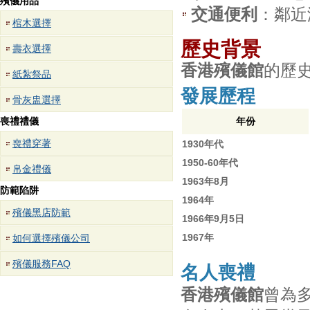
殯儀用品
交通便利
：鄰近
棺木選擇
歷史背景
壽衣選擇
香港殯儀館
的歷史
紙紮祭品
發展歷程
骨灰盅選擇
喪禮禮儀
年份
喪禮穿著
1930年代
1950-60年代
帛金禮儀
1963年8月
防範陷阱
1964年
殯儀黑店防範
1966年9月5日
1967年
如何選擇殯儀公司
殯儀服務FAQ
名人喪禮
香港殯儀館
曾為