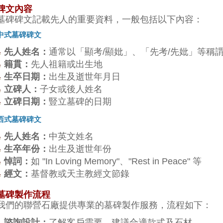
碑文內容
墓碑碑文記載先人的重要資料，一般包括以下內容：
中式墓碑碑文
先人姓名：
通常以「顯考/顯妣」、「先考/先妣」等稱
籍貫：
先人祖籍或出生地
生卒日期：
出生及逝世年月日
立碑人：
子女或後人姓名
立碑日期：
豎立墓碑的日期
西式墓碑碑文
先人姓名：
中英文姓名
生卒年份：
出生及逝世年份
悼詞：
如 "In Loving Memory"、"Rest in Peace" 等
經文：
基督教或天主教經文節錄
墓碑製作流程
我們的聯營石廠提供專業的墓碑製作服務，流程如下：
諮詢設計：
了解客戶需要，建議合適款式及石材