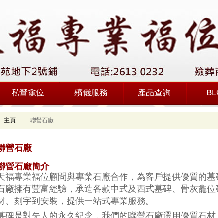
私營龕位
殯儀服務
產品查詢
BL
主頁
聯營石廠
聯營石廠
聯營石廠簡介
天福專業福位顧問與專業石廠合作，為客戶提供優質的墓
石廠擁有豐富經驗，承造各款中式及西式墓碑、骨灰龕位
材、刻字到安裝，提供一站式專業服務。
墓碑是對先人的永久紀念，我們的聯營石廠選用優質石材