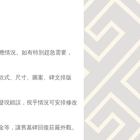
供應情況。如有特別趕急需要，
款式、尺寸、圖案、碑文排版
發現錯誤，視乎情況可安排修改
金等，讓舊墓碑回復莊嚴外觀。