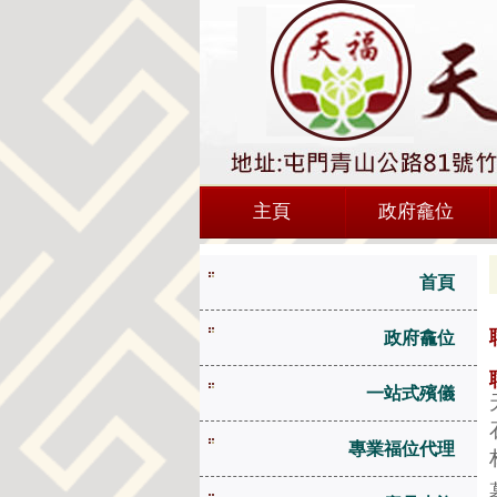
主頁
政府龕位
首頁
政府龕位
一站式殯儀
專業福位代理