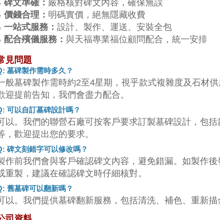
碑文準確：
嚴格核對碑文內容，確保無誤
價錢合理：
明碼實價，絕無隱藏收費
一站式服務：
設計、製作、運送、安裝全包
配合殯儀服務：
與天福專業福位顧問配合，統一安排
常見問題
Q: 墓碑製作需時多久？
一般墓碑製作需時約2至4星期，視乎款式複雜度及石材
歡迎提前告知，我們會盡力配合。
Q: 可以自訂墓碑設計嗎？
可以。我們的聯營石廠可按客戶要求訂製墓碑設計，包括
等，歡迎提出您的要求。
Q: 碑文刻錯字可以修改嗎？
製作前我們會與客戶確認碑文內容，避免錯漏。如製作後
或重製，建議在確認碑文時仔細核對。
Q: 舊墓碑可以翻新嗎？
可以。我們提供墓碑翻新服務，包括清洗、補色、重新描
公司資料