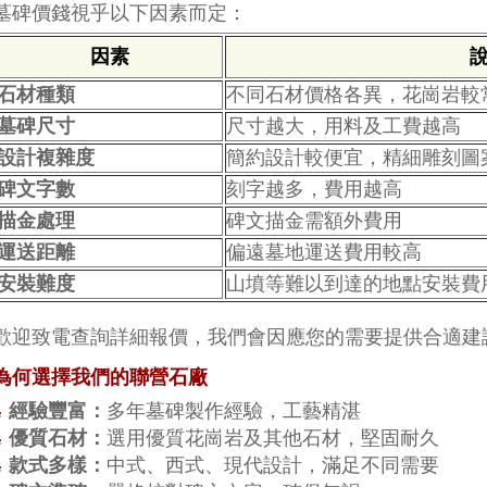
墓碑價錢視乎以下因素而定：
因素
石材種類
不同石材價格各異，花崗岩較
墓碑尺寸
尺寸越大，用料及工費越高
設計複雜度
簡約設計較便宜，精細雕刻圖
碑文字數
刻字越多，費用越高
描金處理
碑文描金需額外費用
運送距離
偏遠墓地運送費用較高
安裝難度
山墳等難以到達的地點安裝費
歡迎致電查詢詳細報價，我們會因應您的需要提供合適建
為何選擇我們的聯營石廠
經驗豐富：
多年墓碑製作經驗，工藝精湛
優質石材：
選用優質花崗岩及其他石材，堅固耐久
款式多樣：
中式、西式、現代設計，滿足不同需要