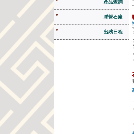
產品查詢
聯營石廠
出殯日程