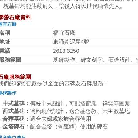
一塊墓碑均能莊嚴耐久，讓後人得以世代緬懷先人。
聯營石廠資料
福宜石廠
名稱
福宜石廠
地址
東涌黃泥屋4號
電話
2613 3250
服務範圍
墓碑製作、碑文刻字、石碑設計、
石廠服務範圍
我們的聯營石廠提供全面的墓碑及石碑服務：
墓碑製作
中式墓碑：
傳統中式設計，可配搭龍鳳、祥雲等圖案
西式墓碑：
簡約現代設計，適合基督教、天主教墓地
合葬墓碑：
適合夫婦或家族合葬使用
金塔碑石：
配合金塔（骨殖罈）使用的碑石
骨灰龕位碑石