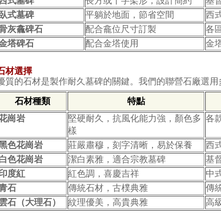
西式墓碑
長方或十字架形，設計簡約
基
臥式墓碑
平躺於地面，節省空間
西
骨灰龕碑石
配合龕位尺寸訂製
各
金塔碑石
配合金塔使用
金
石材選擇
優質的石材是製作耐久墓碑的關鍵。我們的聯營石廠選用
石材種類
特點
花崗岩
堅硬耐久，抗風化能力強，顏色多
各
樣
黑色花崗岩
莊嚴肅穆，刻字清晰，易於保養
西
白色花崗岩
潔白素雅，適合宗教墓碑
基
印度紅
紅色調，喜慶吉祥
中
青石
傳統石材，古樸典雅
傳
雲石（大理石）
紋理優美，高貴典雅
高