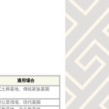
適用場合
式土葬墓地、傳統家族墓園
府公眾墳場、現代墓園