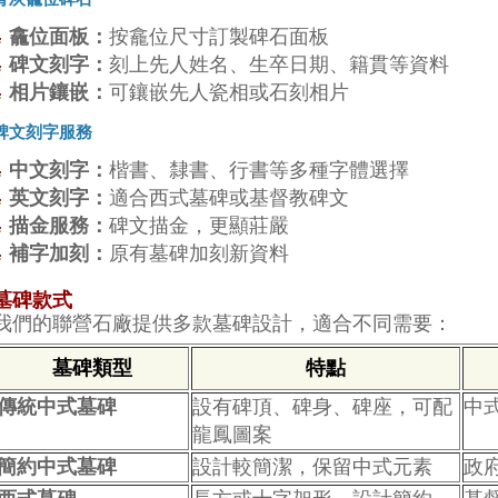
龕位面板：
按龕位尺寸訂製碑石面板
碑文刻字：
刻上先人姓名、生卒日期、籍貫等資料
相片鑲嵌：
可鑲嵌先人瓷相或石刻相片
碑文刻字服務
中文刻字：
楷書、隸書、行書等多種字體選擇
英文刻字：
適合西式墓碑或基督教碑文
描金服務：
碑文描金，更顯莊嚴
補字加刻：
原有墓碑加刻新資料
墓碑款式
我們的聯營石廠提供多款墓碑設計，適合不同需要：
墓碑類型
特點
傳統中式墓碑
設有碑頂、碑身、碑座，可配
中
龍鳳圖案
簡約中式墓碑
設計較簡潔，保留中式元素
政