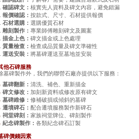
確認碑文：
核實先人資料及碑文內容，避免錯漏
報價確認：
按款式、尺寸、石材提供報價
石材選購：
選購優質石材
雕刻製作：
專業師傅雕刻碑文及圖案
描金上色：
碑文描金或上色處理
質量檢查：
檢查成品質量及碑文準確性
運送安裝：
將墓碑運送至墓地並安裝
其他石碑服務
除墓碑製作外，我們的聯營石廠亦提供以下服務：
墓碑翻新：
清洗、補色、重新描金
碑文修改：
加刻新資料或修改原有碑文
墓碑維修：
修補破損或傾斜的墓碑
遷墳碑石：
配合遷墳服務製作新碑石
祠堂碑刻：
家族祠堂牌位、碑刻製作
紀念碑製作：
各類紀念碑石訂製
墓碑價錢因素