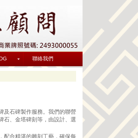
OG
聯絡我們
碑及石碑製作服務。我們的聯營
碑石、金塔碑刻等，由設計、選
，配合精湛的雕刻工藝，確保每