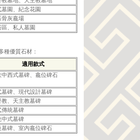
督教墓地、天主教墓地
式墓園、紀念花園
區骨灰龕場
塔區、私人墓園
多種優質石材：
適用款式
款中西式墓碑、龕位碑石
式墓碑、現代設計墓碑
督教、天主教墓碑
式傳統墓碑
統中式墓碑
級墓碑、室內龕位碑石